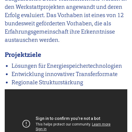
den Werkstattprojekten angewandt und deren
Erfolg evaluiert. Das Vorhaben ist eines von 12
bundesweit geförderten Vorhaben, die als
Erfahrungsgemeinschaft ihre Erkenntnisse
austauschen werden.
Projektziele
Lösungen für Energiespeichertechnologien
Entwicklung innovativer Transferformate
Regionale Strukturstärkung
Video
Url