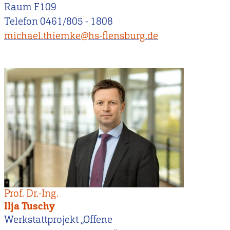
Raum F109
Telefon 0461/805 - 1808
michael.thiemke@hs-flensburg.de
Prof. Dr.-Ing.
Ilja Tuschy
Werkstattprojekt „Offene