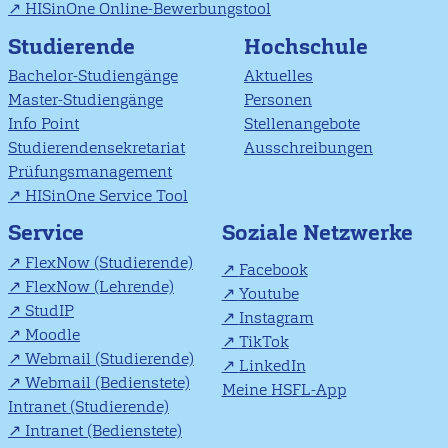
HISinOne Online-Bewerbungstool
Studierende
Hochschule
Bachelor-Studiengänge
Aktuelles
Master-Studiengänge
Personen
Info Point
Stellenangebote
Studierendensekretariat
Ausschreibungen
Prüfungsmanagement
HISinOne Service Tool
Soziale Netzwerke
Service
FlexNow (Studierende)
Facebook
FlexNow (Lehrende)
Youtube
StudIP
Instagram
Moodle
TikTok
Webmail (Studierende)
LinkedIn
Webmail (Bedienstete)
Meine HSFL-App
Intranet (Studierende)
Intranet (Bedienstete)