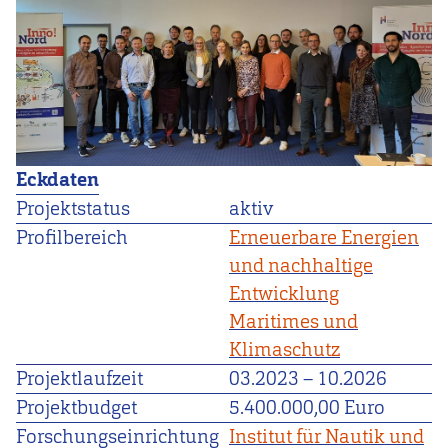
Eckdaten
Projektstatus
aktiv
Profilbereich
Erneuerbare Energien
und nachhaltige
Entwicklung
Maritimes und
Klimaschutz
Projektlaufzeit
03.2023
–
10.2026
Projektbudget
5.400.000,00 Euro
Forschungseinrichtung
Institut für Nautik und