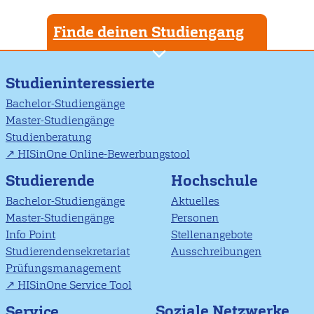
Finde deinen Studiengang
Studieninteressierte
Bachelor-Studiengänge
Master-Studiengänge
Studienberatung
HISinOne Online-Bewerbungstool
Studierende
Hochschule
Bachelor-Studiengänge
Aktuelles
Master-Studiengänge
Personen
Info Point
Stellenangebote
Studierendensekretariat
Ausschreibungen
Prüfungsmanagement
HISinOne Service Tool
Soziale Netzwerke
Service