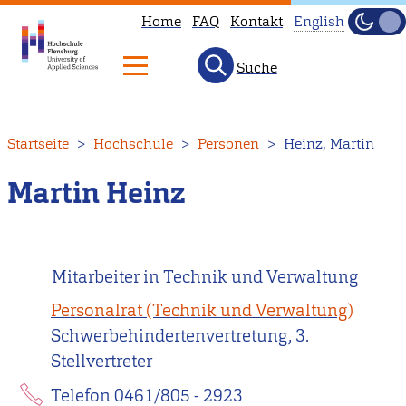
Home
FAQ
Kontakt
English
Dunke
Hell
Suche
This
page
is
Direkt
Startseite
Hochschule
Personen
Heinz, Martin
not
zum
available
Inhalt
Martin Heinz
in
English.
Head
Mitarbeiter in Technik und Verwaltung
to
our
Personalrat (Technik und Verwaltung)
English
Schwerbehindertenvertretung, 3.
main
Stellvertreter
page
Telefon 0461/805 - 2923
instead.