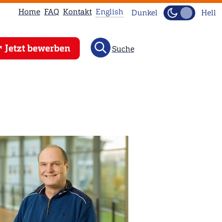
Home
FAQ
Kontakt
English
Dunkel
Hell
This
Jetzt bewerben
Suche
page
is
not
available
in
English.
Head
to
our
English
main
page
instead.