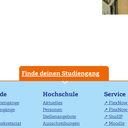
Finde deinen Studiengang
nde
Hochschule
Service
diengänge
Aktuelles
FlexNow 
engänge
Personen
FlexNow 
Stellenangebote
StudIP
ekretariat
Ausschreibungen
Moodle