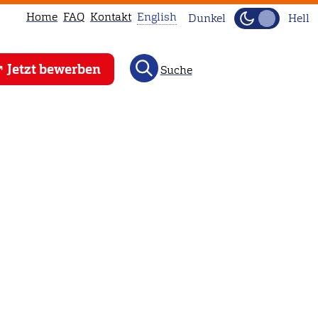
Home
FAQ
Kontakt
English
Dunkel
Hell
This
Jetzt bewerben
Suche
page
is
not
available
in
English.
Head
to
our
English
main
page
instead.