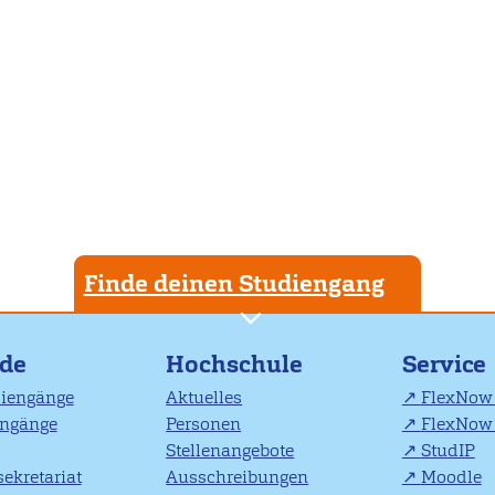
Finde deinen Studiengang
nde
Hochschule
Service
diengänge
Aktuelles
FlexNow 
engänge
Personen
FlexNow 
Stellenangebote
StudIP
ekretariat
Ausschreibungen
Moodle