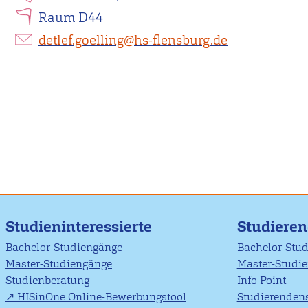
Raum D44
detlef.goelling@hs-flensburg.de
Studieninteressierte
Studiere
Bachelor-Studiengänge
Bachelor-Stu
Master-Studiengänge
Master-Studi
Studienberatung
Info Point
HISinOne Online-Bewerbungstool
Studierendens