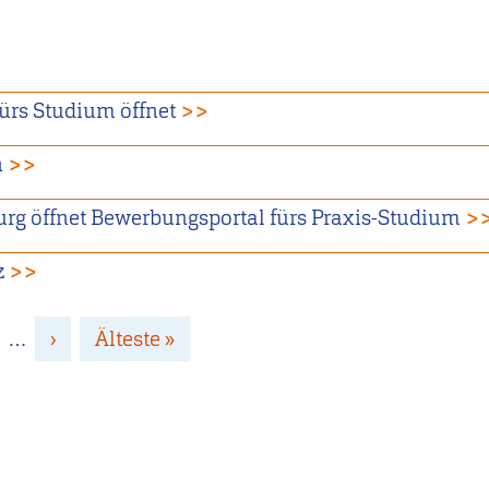
fürs Studium öffnet
>>
n
>>
urg öffnet Bewerbungsportal fürs Praxis-Studium
>
z
>>
ge
…
Nächste
›
Letzte
Älteste »
Seite
Seite