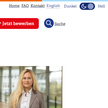
Home
FAQ
Kontakt
English
Dunkel
Hell
This
Jetzt bewerben
Suche
page
is
not
available
in
English.
Head
to
our
English
main
page
instead.