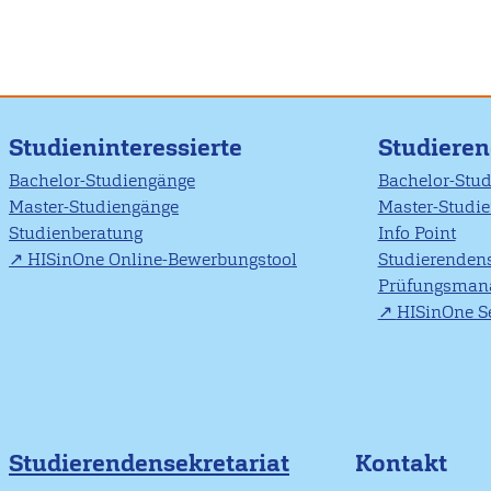
Studieninteressierte
Studiere
Bachelor-Studiengänge
Bachelor-Stu
Master-Studiengänge
Master-Studi
Studienberatung
Info Point
HISinOne Online-Bewerbungstool
Studierendens
Prüfungsman
HISinOne Se
Studierendensekretariat
Kontakt