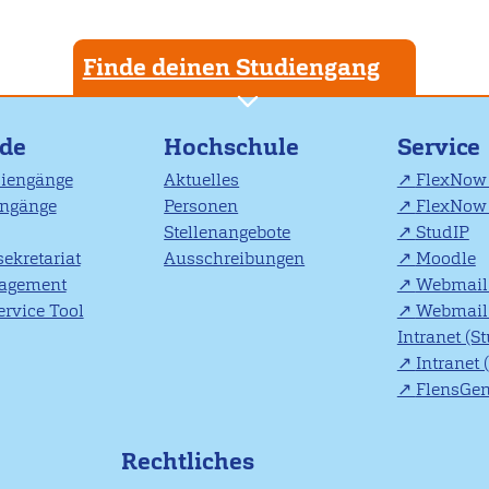
Finde deinen Studiengang
nde
Hochschule
Service
diengänge
Aktuelles
FlexNow 
engänge
Personen
FlexNow 
Stellenangebote
StudIP
ekretariat
Ausschreibungen
Moodle
agement
Webmail 
rvice Tool
Webmail 
Intranet (S
Intranet 
FlensGe
Rechtliches