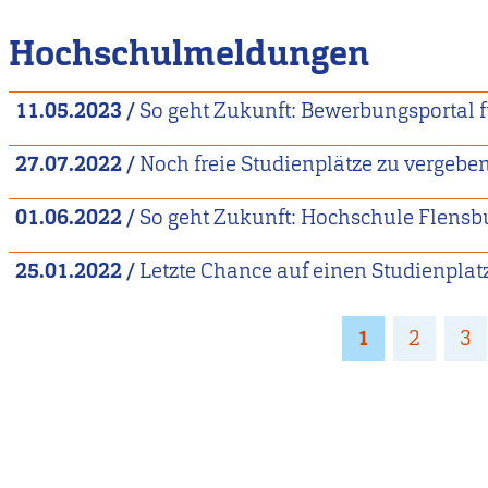
Hochschulmeldungen
11.05.2023
/
So geht Zukunft: Bewerbungsportal 
27.07.2022
/
Noch freie Studienplätze zu vergebe
01.06.2022
/
So geht Zukunft: Hochschule Flensb
25.01.2022
/
Letzte Chance auf einen Studienplat
Seitennummerierung
Page
1
Page
2
Pa
3