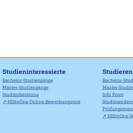
Studieninteressierte
Studiere
Bachelor-Studiengänge
Bachelor-Stu
Master-Studiengänge
Master-Studi
Studienberatung
Info Point
HISinOne Online-Bewerbungstool
Studierendens
Prüfungsman
HISinOne Se