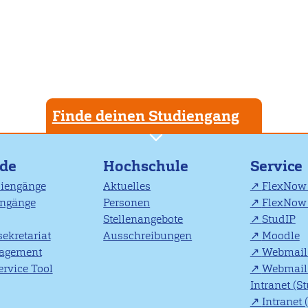
Finde deinen Studiengang
nde
Hochschule
Service
diengänge
Aktuelles
FlexNow 
engänge
Personen
FlexNow 
Stellenangebote
StudIP
ekretariat
Ausschreibungen
Moodle
agement
Webmail 
rvice Tool
Webmail 
Intranet (S
Intranet 