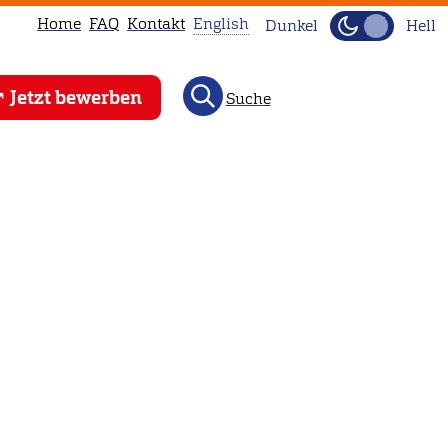
Home
FAQ
Kontakt
English
Dunkel
Hell
This
Jetzt bewerben
Suche
page
is
not
available
in
English.
Head
to
our
English
main
page
instead.