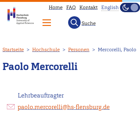
Home
FAQ
Kontakt
English
Dunke
Hell
Suche
This
page
is
Direkt
Startseite
Hochschule
Personen
Mercorelli, Paolo
not
zum
available
Inhalt
Paolo Mercorelli
in
English.
Head
Lehrbeauftragter
to
our
paolo.mercorelli@hs-flensburg.de
English
main
page
instead.