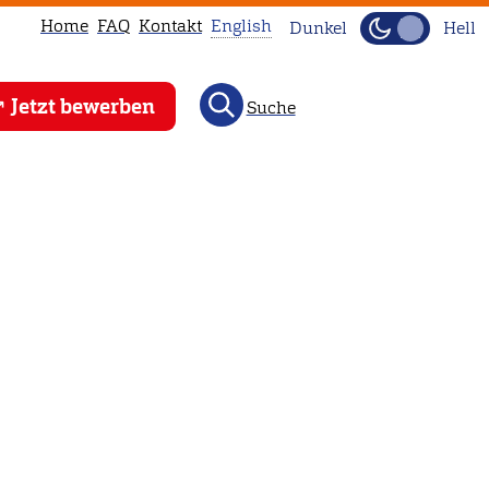
Home
FAQ
Kontakt
English
Dunkel
Hell
This
Jetzt bewerben
Suche
page
is
not
available
in
English.
Head
to
our
English
main
page
instead.