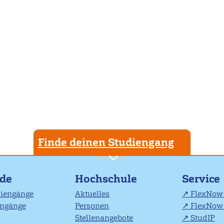
Finde deinen Studiengang
nde
Hochschule
Service
diengänge
Aktuelles
FlexNow 
engänge
Personen
FlexNow 
Stellenangebote
StudIP