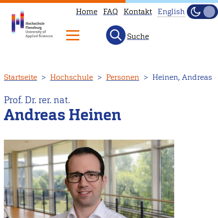
Home
FAQ
Kontakt
English
Dunke
Hell
Suche
This
page
is
Direkt
Startseite
Hochschule
Personen
Heinen, Andreas
not
zum
available
Inhalt
Prof. Dr. rer. nat.
in
Andreas Heinen
English.
Head
to
our
English
main
page
instead.