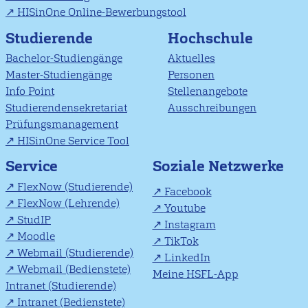
HISinOne Online-Bewerbungstool
Studierende
Hochschule
Bachelor-Studiengänge
Aktuelles
Master-Studiengänge
Personen
Info Point
Stellenangebote
Studierendensekretariat
Ausschreibungen
Prüfungsmanagement
HISinOne Service Tool
Soziale Netzwerke
Service
FlexNow (Studierende)
Facebook
FlexNow (Lehrende)
Youtube
StudIP
Instagram
Moodle
TikTok
Webmail (Studierende)
LinkedIn
Webmail (Bedienstete)
Meine HSFL-App
Intranet (Studierende)
Intranet (Bedienstete)