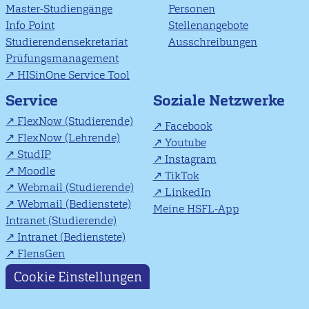
Master-Studiengänge
Personen
Info Point
Stellenangebote
Studierendensekretariat
Ausschreibungen
Prüfungsmanagement
HISinOne Service Tool
Soziale Netzwerke
Service
FlexNow (Studierende)
Facebook
FlexNow (Lehrende)
Youtube
StudIP
Instagram
Moodle
TikTok
Webmail (Studierende)
LinkedIn
Webmail (Bedienstete)
Meine HSFL-App
Intranet (Studierende)
Intranet (Bedienstete)
FlensGen
Cookie Einstellungen