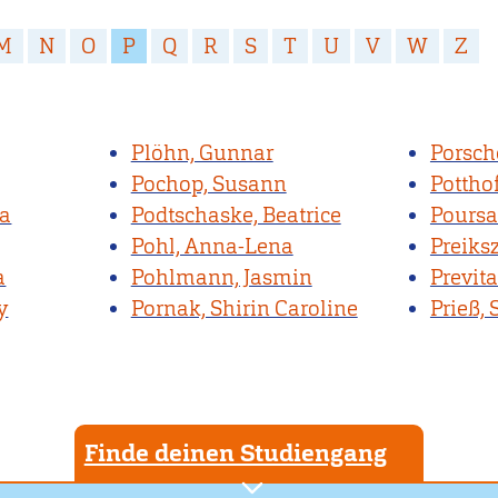
M
N
O
P
Q
R
S
T
U
V
W
Z
Plöhn, Gunnar
Porsche
Pochop, Susann
Potthof
la
Podtschaske, Beatrice
Poursa
Pohl, Anna-Lena
Preiksz
a
Pohlmann, Jasmin
Previta
y
Pornak, Shirin Caroline
Prieß, 
Finde deinen Studiengang