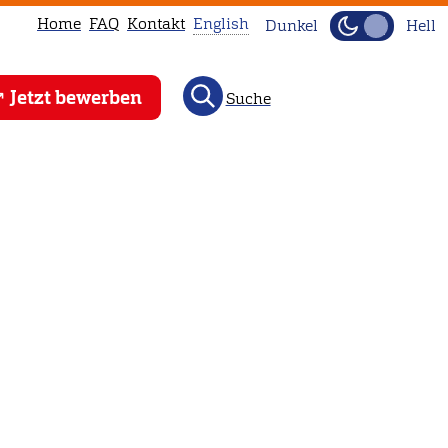
Home
FAQ
Kontakt
English
Dunkel
Hell
This
Jetzt bewerben
Suche
page
is
not
available
in
English.
Head
to
our
English
main
page
instead.