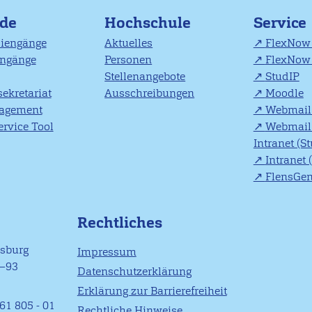
nde
Hochschule
Service
diengänge
Aktuelles
FlexNow 
engänge
Personen
FlexNow 
Stellenangebote
StudIP
ekretariat
Ausschreibungen
Moodle
agement
Webmail 
rvice Tool
Webmail 
Intranet (S
Intranet 
FlensGe
Rechtliches
nsburg
Impressum
1–93
Datenschutzerklärung
Erklärung zur Barrierefreiheit
61 805 - 01
Rechtliche Hinweise