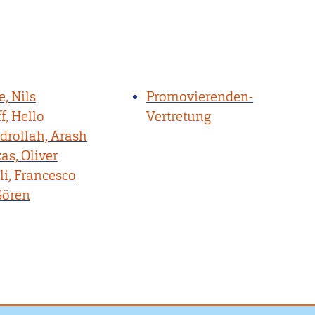
, Nils
Promovierenden-
f, Hello
Vertretung
drollah, Arash
as, Oliver
li, Francesco
Sören