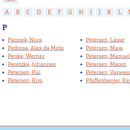
A
B
C
D
E
F
G
H
I
J
K
L
P
Pannek, Nora
Petersen, Lasse
Pedrosa, Alex da Mota
Petersen, Maja
Penke, Werner
Petersen, Manue
Peretzke, Johannes
Petersen, Maren
Petersen, Kai
Petersen, Vaness
Petersen, Kim
Pfaffenberger, Ka