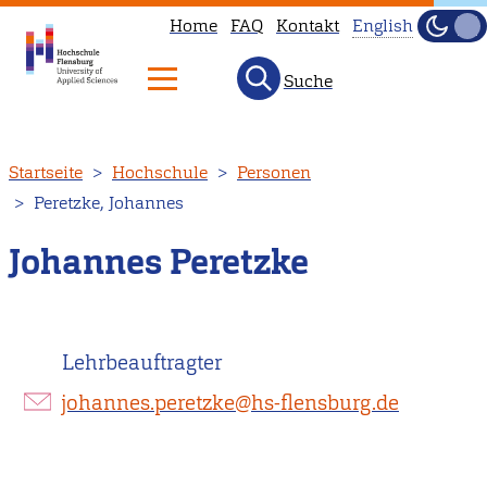
Home
FAQ
Kontakt
English
Dunke
Hell
Suche
This
page
is
Direkt
Startseite
Hochschule
Personen
not
zum
Peretzke, Johannes
available
Inhalt
in
Johannes Peretzke
English.
Head
to
Lehrbeauftragter
our
English
johannes.peretzke@hs-flensburg.de
main
page
instead.