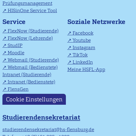
Prüfungsmanagement
HISinOne Service Tool
Soziale Netzwerke
Service
FlexNow (Studierende)
Facebook
FlexNow (Lehrende)
Youtube
StudIP
Instagram
Moodle
TikTok
Webmail (Studierende)
LinkedIn
Webmail (Bedienstete)
Meine HSFL-App
Intranet (Studierende)
Intranet (Bedienstete)
FlensGen
Cookie Einstellungen
Studierendensekretariat
studierendensekretariat@hs-flensburg.de