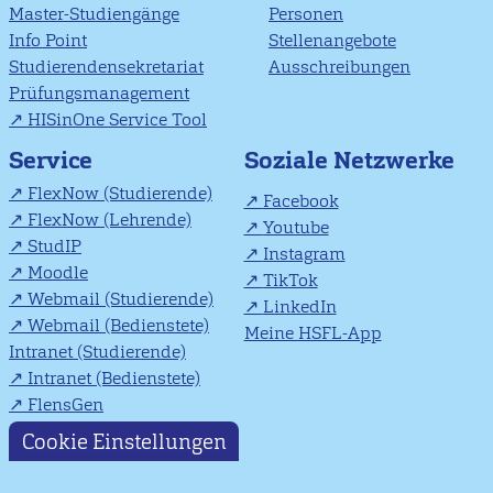
Master-Studiengänge
Personen
Info Point
Stellenangebote
Studierendensekretariat
Ausschreibungen
Prüfungsmanagement
HISinOne Service Tool
Soziale Netzwerke
Service
FlexNow (Studierende)
Facebook
FlexNow (Lehrende)
Youtube
StudIP
Instagram
Moodle
TikTok
Webmail (Studierende)
LinkedIn
Webmail (Bedienstete)
Meine HSFL-App
Intranet (Studierende)
Intranet (Bedienstete)
FlensGen
Cookie Einstellungen