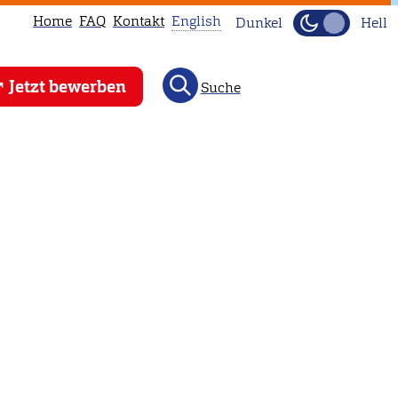
Home
FAQ
Kontakt
English
Dunkel
Hell
This
Jetzt bewerben
Suche
page
is
not
available
in
English.
Head
to
our
English
main
page
instead.