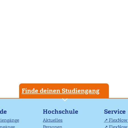
Finde deinen Studiengang
nde
Hochschule
Service
diengänge
Aktuelles
FlexNow 
engänge
Personen
FlexNow 