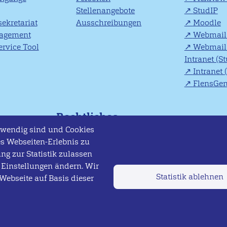
Stellenangebote
StudIP
ekretariat
Ausschreibungen
Moodle
agement
Webmail 
rvice Tool
Webmail 
Intranet (S
Intranet 
FlensGe
Rechtliches
otwendig sind und Cookies
nsburg
Impressum
s Webseiten-Erlebnis zu
1–93
Datenschutzerklärung
ung zur Statistik zulassen
 Einstellungen ändern. Wir
Erklärung zur Barrierefreiheit
Statistik ablehnen
61 805 - 01
 Webseite auf Basis dieser
Rechtliche Hinweise
461 805 - 1300
Soziale Medien
ensburg.de