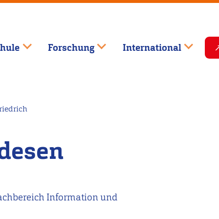
hule
Forschung
International
iedrich
ndesen
achbereich Information und