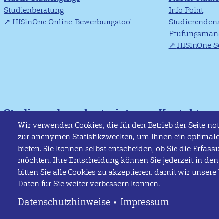
Studienberatung
Info Point
HISinOne Online-Bewerbungstool
Studierendens
Prüfungsman
HISinOne Se
Studierendensekretariat
Kontakt
Wir verwenden Cookies, die für den Betrieb der Seite n
studierendensekretariat@hs-flensburg.de
Hochschule Fle
zur anonymen Statistikzwecken, um Ihnen ein optimale
Telefon: +49 (0)461 805 - 1308
Kanzleistraße 9
bieten. Sie können selbst entscheiden, ob Sie die Erfass
24943 Flensburg
Info Point
möchten. Ihre Entscheidung können Sie jederzeit in den
Telefon: +49 (0)4
bitten Sie alle Cookies zu akzeptieren, damit wir unsere
infopoint@hs-flensburg.de
Telefax: +49 (0)
Daten für Sie weiter verbessern können.
Telefon: +49 (0)461 805 - 1444
infopoint@hs-fl
Datenschutzhinweise
Impressum