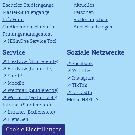
Bachelor-Studiengänge
Aktuelles
Master-Studiengänge
Personen
Info Point
Stellenangebote
Studierendensekretariat
Ausschreibungen
Prüfungsmanagement
HISinOne Service Tool
Soziale Netzwerke
Service
FlexNow (Studierende)
Facebook
FlexNow (Lehrende)
Youtube
StudIP
Instagram
Moodle
TikTok
Webmail (Studierende)
LinkedIn
Webmail (Bedienstete)
Meine HSFL-App
Intranet (Studierende)
Intranet (Bedienstete)
FlensGen
Cookie Einstellungen