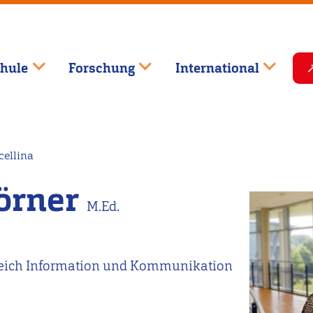
hule
Forschung
International
cellina
Körner
M.Ed.
reich Information und Kommunikation