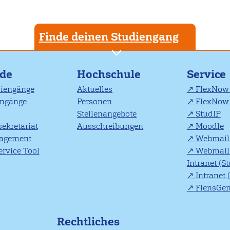
Finde deinen Studiengang
nde
Hochschule
Service
diengänge
Aktuelles
FlexNow 
engänge
Personen
FlexNow 
Stellenangebote
StudIP
ekretariat
Ausschreibungen
Moodle
agement
Webmail 
rvice Tool
Webmail 
Intranet (S
Intranet 
FlensGe
Rechtliches