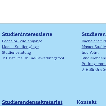
Studieninteressierte
Studiere
Bachelor-Studiengänge
Bachelor-Stu
Master-Studiengänge
Master-Studi
Studienberatung
Info Point
HISinOne Online-Bewerbungstool
Studierendens
Prüfungsman
HISinOne Se
Studierendensekretariat
Kontakt