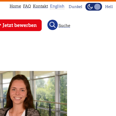
Home
FAQ
Kontakt
English
Dunkel
Hell
This
Jetzt bewerben
Suche
page
is
not
available
in
English.
Head
to
our
English
main
page
instead.