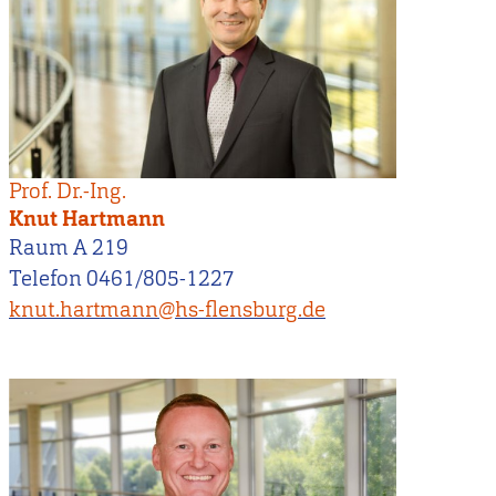
Prof. Dr.-Ing.
Knut Hartmann
Raum A 219
Telefon 0461/805-1227
knut.hartmann@hs-flensburg.de