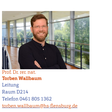
Prof. Dr. rer. nat.
Torben Wallbaum
Leitung
Raum D214
Telefon 0461 805 1362
torben.wallbaum@hs-flensburg.de