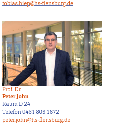
tobias.hiep@hs-flensburg.de
Prof. Dr.
Peter John
Raum D 24
Telefon 0461 805 1672
peter.john@hs-flensburg.de