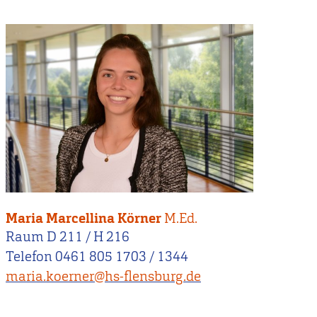
Maria Marcellina Körner
M.Ed.
Raum D 211 / H 216
Telefon 0461 805 1703 / 1344
maria.koerner@hs-flensburg.de