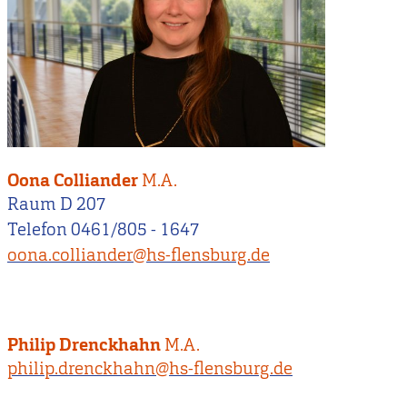
Oona Colliander
M.A.
Raum D 207
Telefon 0461/805 - 1647
oona.colliander@hs-flensburg.de
Philip Drenckhahn
M.A.
philip.drenckhahn@hs-flensburg.de