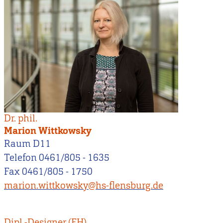
Dr. phil.
Marion Wittkowsky
Raum D11
Telefon 0461/805 - 1635
Fax 0461/805 - 1750
marion.wittkowsky@hs-flensburg.de
Dipl.-Designer (FH)