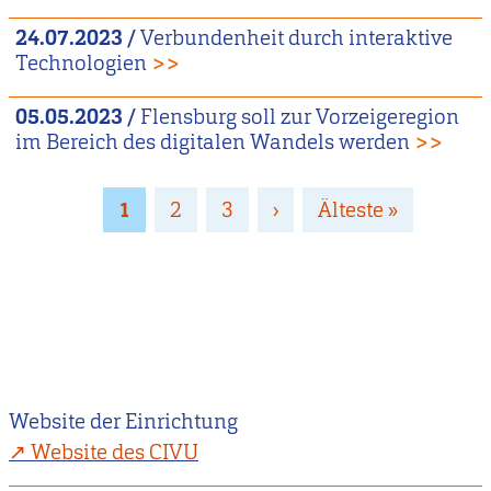
24.07.2023
/
Verbundenheit durch interaktive
Technologien
>>
05.05.2023
/
Flensburg soll zur Vorzeigeregion
im Bereich des digitalen Wandels werden
>>
Seitennummerierung
Page
1
Page
2
Page
3
Nächste
›
Letzte
Älteste »
Seite
Seite
Website der Einrichtung
Website des CIVU