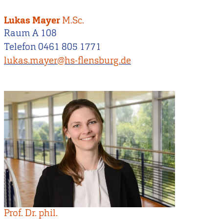
Lukas Mayer
M.Sc.
Raum A 108
Telefon 0461 805 1771
lukas.mayer@hs-flensburg.de
Prof. Dr. phil.