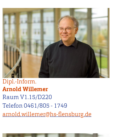
Dipl.-Inform.
Arnold Willemer
Raum V1.15/D220
Telefon 0461/805 - 1749
arnold.willemer@hs-flensburg.de