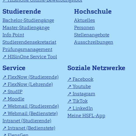
Studierende
Hochschule
Bachelor-Studiengänge
Aktuelles
Master-Studiengänge
Personen
Info Point
Stellenangebote
Studierendensekretariat
Ausschreibungen
Prüfungsmanagement
HISinOne Service Tool
Soziale Netzwerke
Service
FlexNow (Studierende)
Facebook
FlexNow (Lehrende)
Youtube
StudIP
Instagram
Moodle
TikTok
Webmail (Studierende)
LinkedIn
Webmail (Bedienstete)
Meine HSFL-App
Intranet (Studierende)
Intranet (Bedienstete)
FlensGen