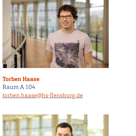
Torben Haase
Raum A 104
torben.haase@hs-flensburg.de