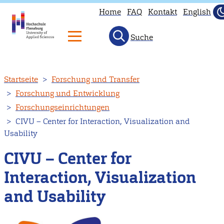
Home
FAQ
Kontakt
English
D
H
Suche
Direkt
Startseite
Forschung und Transfer
zum
Forschung und Entwicklung
Inhalt
Forschungseinrichtungen
CIVU – Center for Interaction, Visualization and
Usability
CIVU – Center for
Interaction, Visualization
and Usability