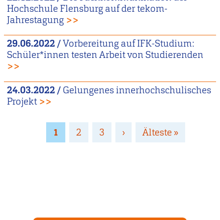
Hochschule Flensburg auf der tekom-
Jahrestagung
>>
29.06.2022
/
Vorbereitung auf IFK-Studium:
Schüler*innen testen Arbeit von Studierenden
>>
24.03.2022
/
Gelungenes innerhochschulisches
Projekt
>>
Seitennummerierung
Page
1
Page
2
Page
3
Nächste
›
Letzte
Älteste »
Seite
Seite