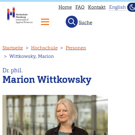
Home
FAQ
Kontakt
English
D
H
Suche
This
page
is
Direkt
Startseite
Hochschule
Personen
not
zum
Wittkowsky, Marion
availa
Inhalt
in
Dr. phil.
Englis
Marion Wittkowsky
Head
to
our
Englis
main
page
instea