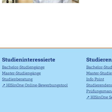
Studieninteressierte
Studiere
Bachelor-Studiengänge
Bachelor-Stu
Master-Studiengänge
Master-Studi
Studienberatung
Info Point
HISinOne Online-Bewerbungstool
Studierendens
Prüfungsman
HISinOne Se