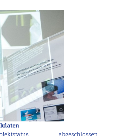
ckdaten
ojektstatus
abgeschlossen