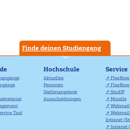
Finde deinen Studiengang
nde
Hochschule
Service
diengänge
Aktuelles
FlexNow 
engänge
Personen
FlexNow 
Stellenangebote
StudIP
ekretariat
Ausschreibungen
Moodle
agement
Webmail 
rvice Tool
Webmail 
Intranet (S
Intranet 