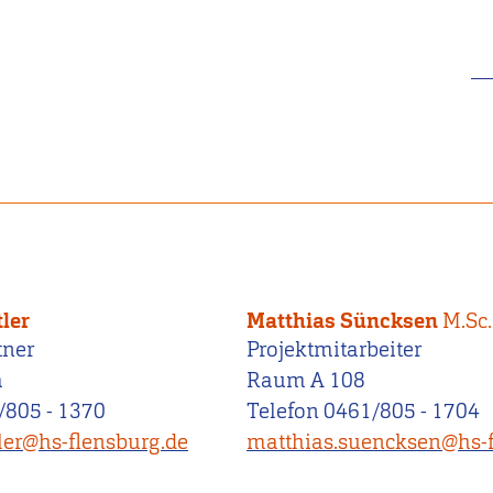
tler
Matthias Süncksen
M.Sc.
tner
Projektmitarbeiter
a
Raum A 108
/805 - 1370
Telefon 0461/805 - 1704
tler@hs-flensburg.de
matthias.suencksen@hs-f