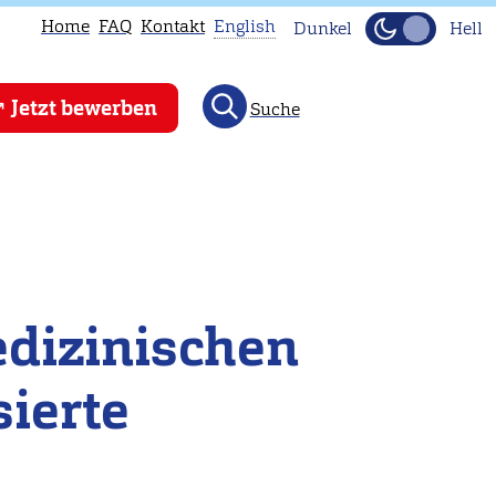
Home
FAQ
Kontakt
English
Dunkel
Hell
This
Jetzt bewerben
Suche
page
is
not
available
in
English.
Head
edizinischen
to
our
sierte
English
main
page
instead.