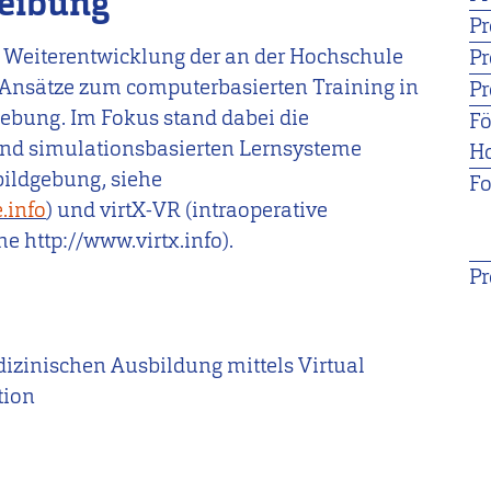
reibung
Pr
ie Weiterentwicklung der an der Hochschule
Pr
 Ansätze zum computerbasierten Training in
Pr
ebung. Im Fokus stand dabei die
F
 und simulationsbasierten Lernsysteme
H
ildgebung, siehe
Fo
.info
) und virtX-VR (intraoperative
e http://www.virtx.info).
Pr
izinischen Ausbildung mittels Virtual
tion