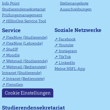
Info Point
Stellenangebote
Studierendensekretariat
Ausschreibungen
Prüfungsmanagement
HISinOne Service Tool
Soziale Netzwerke
Service
FlexNow (Studierende)
Facebook
FlexNow (Lehrende)
Youtube
StudIP
Instagram
Moodle
TikTok
Webmail (Studierende)
LinkedIn
Webmail (Bedienstete)
Meine HSFL-App
Intranet (Studierende)
Intranet (Bedienstete)
FlensGen
Cookie Einstellungen
Studierendensekretariat