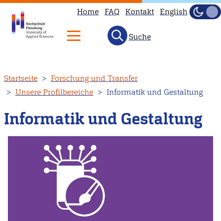
Home
FAQ
Kontakt
English
Dunke
Hell
Suche
Direkt
Startseite
Forschung und Transfer
zum
Unsere Profilbereiche
Informatik und Gestaltung
Inhalt
Informatik und Gestaltung
Image