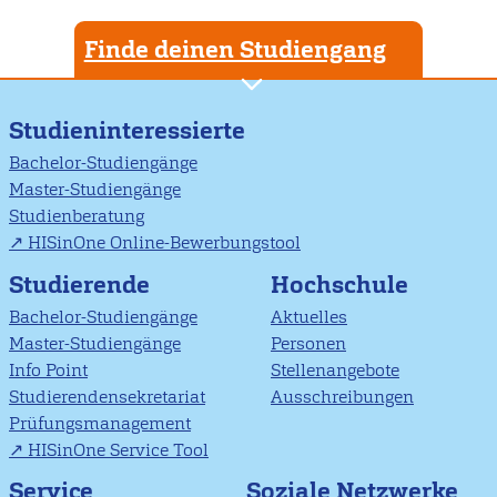
Finde deinen Studiengang
Studieninteressierte
Bachelor-Studiengänge
Master-Studiengänge
Studienberatung
HISinOne Online-Bewerbungstool
Studierende
Hochschule
Bachelor-Studiengänge
Aktuelles
Master-Studiengänge
Personen
Info Point
Stellenangebote
Studierendensekretariat
Ausschreibungen
Prüfungsmanagement
HISinOne Service Tool
Soziale Netzwerke
Service