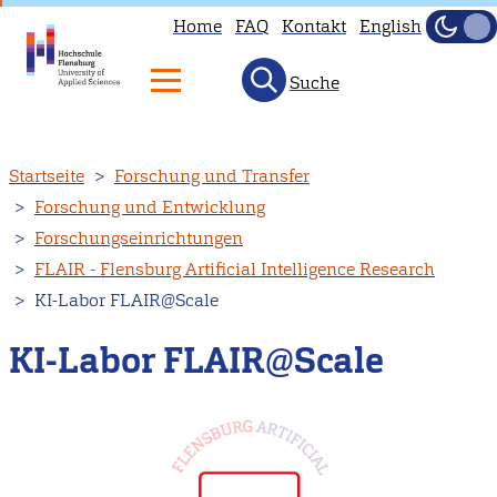
Home
FAQ
Kontakt
English
Dunke
Hell
Suche
Direkt
Startseite
Forschung und Transfer
zum
Forschung und Entwicklung
Inhalt
Forschungseinrichtungen
FLAIR - Flensburg Artificial Intelligence Research
KI-Labor FLAIR@Scale
KI-Labor FLAIR@Scale