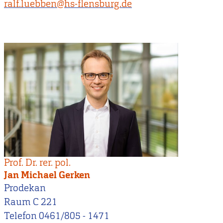
ralf.luebben@hs-flensburg.de
Prof. Dr. rer. pol.
Jan Michael Gerken
Prodekan
Raum C 221
Telefon 0461/805 - 1471