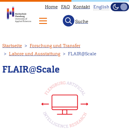
Home
FAQ
Kontakt
English
Dunke
Hell
Suche
This
page
is
Direkt
Startseite
Forschung und Transfer
not
zum
Labore und Ausstattung
FLAIR@Scale
available
Inhalt
in
FLAIR@Scale
English.
Head
to
our
English
main
page
instead.