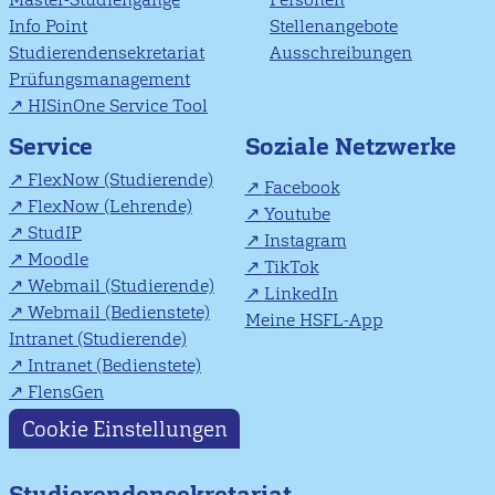
Info Point
Stellenangebote
Studierendensekretariat
Ausschreibungen
Prüfungsmanagement
HISinOne Service Tool
Soziale Netzwerke
Service
FlexNow (Studierende)
Facebook
FlexNow (Lehrende)
Youtube
StudIP
Instagram
Moodle
TikTok
Webmail (Studierende)
LinkedIn
Webmail (Bedienstete)
Meine HSFL-App
Intranet (Studierende)
Intranet (Bedienstete)
FlensGen
Cookie Einstellungen
Studierendensekretariat