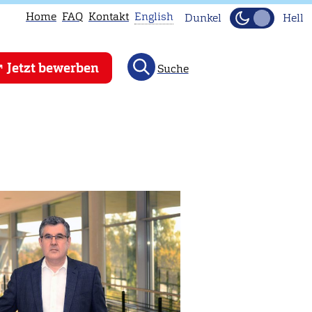
Home
FAQ
Kontakt
English
Dunkel
Hell
This
Jetzt bewerben
Suche
page
is
not
available
in
English.
Head
to
our
English
main
page
instead.