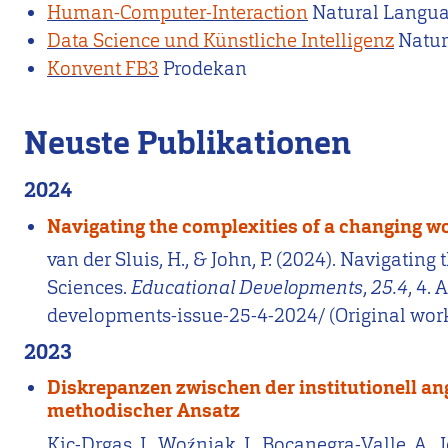
Human-Computer-Interaction
Natural Langua
Data Science und Künstliche Intelligenz
Natur
Konvent FB3
Prodekan
Neuste Publikationen
2024
Navigating the complexities of a changing wor
van der Sluis, H., & John, P. (2024). Navigatin
Sciences.
Educational Developments
,
25.4
, 4.
developments-issue-25-4-2024/ (Original wo
2023
Diskrepanzen zwischen der institutionell a
methodischer Ansatz
Kic-Drgas, J., Woźniak, J., Bocanegra-Valle, A.