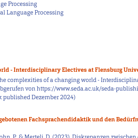
ge Processing
al Language Processing
ld - Interdisciplinary Electives at Flensburg Univ
g the complexities of a changing world - Interdiscipli
 Abgerufen von https://www.seda.ac.uk/seda-publis
rk published Dezember 2024)
ngebotenen Fachsprachendidaktik und den Bedürfn
, John, P., & Mertelj, D. (2023). Diskrepanzen zwische