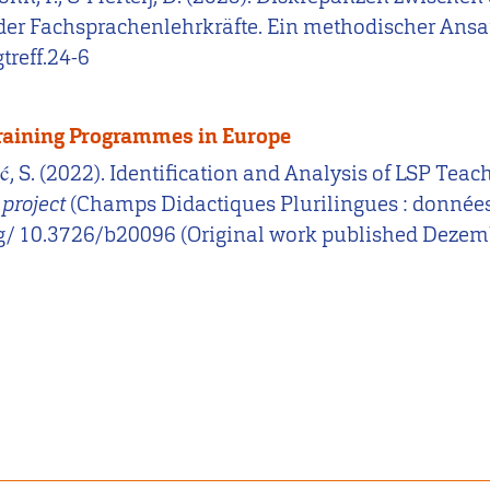
er Fachsprachenlehrkräfte. Ein methodischer Ansa
treff.24-6
Training Programmes in Europe
vić, S. (2022). Identification and Analysis of LSP T
project
(Champs Didactiques Plurilingues : données p
i.org/ 10.3726/b20096 (Original work published Deze