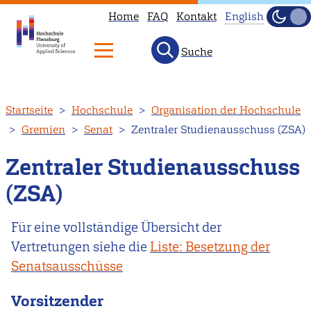
Home
FAQ
Kontakt
English
Dunke
Hell
Suche
This
page
is
Direkt
Startseite
Hochschule
Organisation der Hochschule
not
zum
Gremien
Senat
Zentraler Studienausschuss (ZSA)
available
Inhalt
in
Zentraler Studienausschuss
English.
(ZSA)
Head
to
Für eine vollständige Übersicht der
our
Vertretungen siehe die
Liste: Besetzung der
English
Senatsausschüsse
main
page
Vorsitzender
instead.