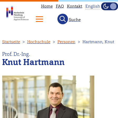
Home
FAQ
Kontakt
English
Dunke
Hell
Suche
This
page
is
Direkt
Startseite
Hochschule
Personen
Hartmann, Knut
not
zum
available
Inhalt
Prof. Dr.-Ing.
in
Knut Hartmann
English.
Head
to
our
English
main
page
instead.