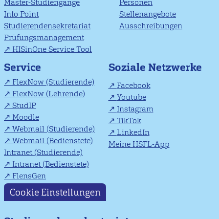
Master-Studiengänge
Personen
Info Point
Stellenangebote
Studierendensekretariat
Ausschreibungen
Prüfungsmanagement
HISinOne Service Tool
Soziale Netzwerke
Service
FlexNow (Studierende)
Facebook
FlexNow (Lehrende)
Youtube
StudIP
Instagram
Moodle
TikTok
Webmail (Studierende)
LinkedIn
Webmail (Bedienstete)
Meine HSFL-App
Intranet (Studierende)
Intranet (Bedienstete)
FlensGen
Cookie Einstellungen