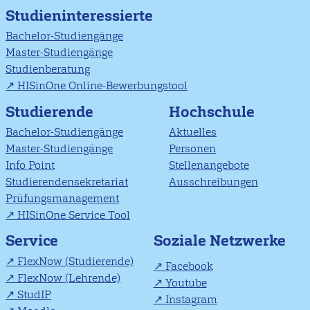
Studieninteressierte
Bachelor-Studiengänge
Master-Studiengänge
Studienberatung
HISinOne Online-Bewerbungstool
Studierende
Hochschule
Bachelor-Studiengänge
Aktuelles
Master-Studiengänge
Personen
Info Point
Stellenangebote
Studierendensekretariat
Ausschreibungen
Prüfungsmanagement
HISinOne Service Tool
Soziale Netzwerke
Service
FlexNow (Studierende)
Facebook
FlexNow (Lehrende)
Youtube
StudIP
Instagram