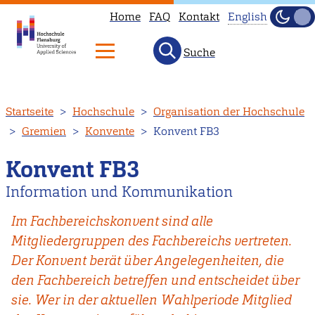
Home
FAQ
Kontakt
English
Dunke
Hell
Suche
This
page
is
Direkt
Startseite
Hochschule
Organisation der Hochschule
not
zum
Gremien
Konvente
Konvent FB3
available
Inhalt
in
Konvent FB3
:
English.
Information und Kommunikation
Head
to
Im Fachbereichskonvent sind alle
our
Mitgliedergruppen des Fachbereichs vertreten.
English
Der Konvent berät über Angelegenheiten, die
main
den Fachbereich betreffen und entscheidet über
page
sie. Wer in der aktuellen Wahlperiode Mitglied
instead.