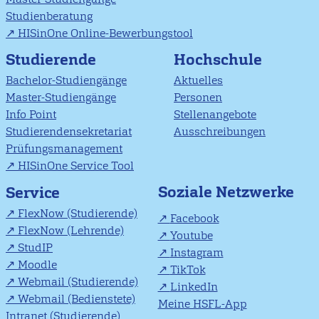
Studienberatung
HISinOne Online-Bewerbungstool
Studierende
Hochschule
Bachelor-Studiengänge
Aktuelles
Master-Studiengänge
Personen
Info Point
Stellenangebote
Studierendensekretariat
Ausschreibungen
Prüfungsmanagement
HISinOne Service Tool
Soziale Netzwerke
Service
FlexNow (Studierende)
Facebook
FlexNow (Lehrende)
Youtube
StudIP
Instagram
Moodle
TikTok
Webmail (Studierende)
LinkedIn
Webmail (Bedienstete)
Meine HSFL-App
Intranet (Studierende)