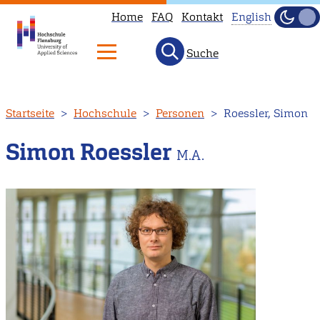
Home
FAQ
Kontakt
English
Dunke
Hell
Suche
This
page
is
Direkt
Startseite
Hochschule
Personen
Roessler, Simon
not
zum
available
Inhalt
Simon Roessler
M.A.
in
English.
Head
to
our
English
main
page
instead.