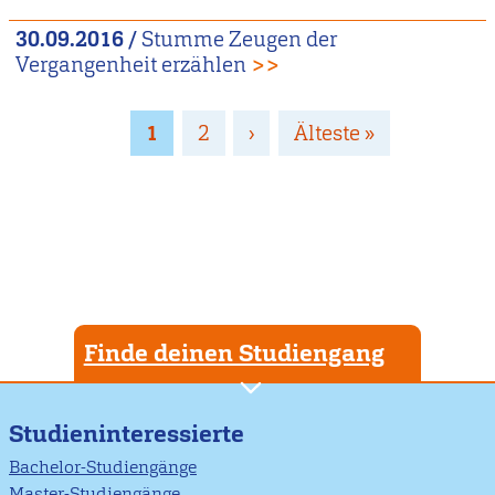
30.09.2016
/
Stumme Zeugen der
Vergangenheit erzählen
>>
Seitennummerierung
Page
1
Page
2
Nächste
›
Letzte
Älteste »
Seite
Seite
Finde deinen Studiengang
Studieninteressierte
Bachelor-Studiengänge
Master-Studiengänge