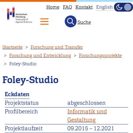
Home
FAQ
Kontakt
English
Dunke
Hell
Suche
This
page
is
Direkt
Startseite
Forschung und Transfer
not
zum
Forschung und Entwicklung
Forschungsprojekte
available
Inhalt
Foley-Studio
in
English.
Foley-Studio
Head
to
Eckdaten
our
Projektstatus
abgeschlossen
English
Profilbereich
Informatik und
main
Gestaltung
page
Projektlaufzeit
09.2015
–
12.2021
instead.