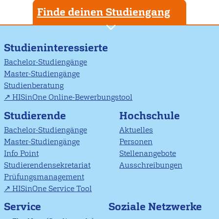
Finde deinen Studiengang
Studieninteressierte
Bachelor-Studiengänge
Master-Studiengänge
Studienberatung
HISinOne Online-Bewerbungstool
Studierende
Hochschule
Bachelor-Studiengänge
Aktuelles
Master-Studiengänge
Personen
Info Point
Stellenangebote
Studierendensekretariat
Ausschreibungen
Prüfungsmanagement
HISinOne Service Tool
Soziale Netzwerke
Service