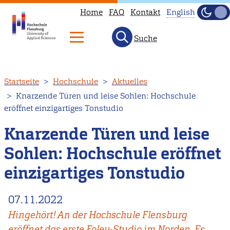
Home
FAQ
Kontakt
English
Dunke
Hell
Suche
This
page
is
Direkt
Startseite
Hochschule
Aktuelles
not
zum
Knarzende Türen und leise Sohlen: Hochschule
available
Inhalt
eröffnet einzigartiges Tonstudio
in
English.
Knarzende Türen und leise
Head
Sohlen: Hochschule eröffnet
to
einzigartiges Tonstudio
our
English
07.11.2022
main
page
Hingehört! An der Hochschule Flensburg
instead.
eröffnet das erste Foley-Studio im Norden. Es