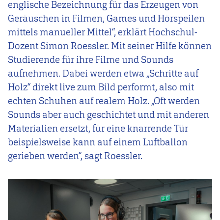
englische Bezeichnung für das Erzeugen von
Geräuschen in Filmen, Games und Hörspeilen
mittels manueller Mittel“, erklärt Hochschul-
Dozent Simon Roessler. Mit seiner Hilfe können
Studierende für ihre Filme und Sounds
aufnehmen. Dabei werden etwa „Schritte auf
Holz“ direkt live zum Bild performt, also mit
echten Schuhen auf realem Holz. „Oft werden
Sounds aber auch geschichtet und mit anderen
Materialien ersetzt, für eine knarrende Tür
beispielsweise kann auf einem Luftballon
gerieben werden“, sagt Roessler.