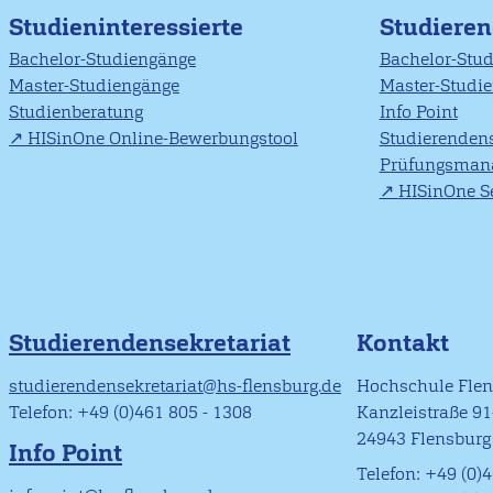
Studieninteressierte
Studiere
Bachelor-Studiengänge
Bachelor-Stu
Master-Studiengänge
Master-Studi
Studienberatung
Info Point
HISinOne Online-Bewerbungstool
Studierendens
Prüfungsman
HISinOne Se
Studierendensekretariat
Kontakt
studierendensekretariat@hs-flensburg.de
Hochschule Fle
Telefon: +49 (0)461 805 - 1308
Kanzleistraße 9
24943 Flensburg
Info Point
Telefon: +49 (0)4