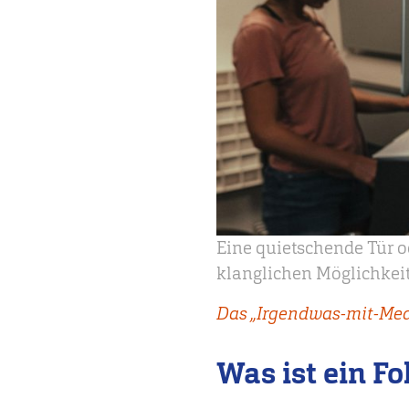
Eine quietschende Tür od
klanglichen Möglichkei
Das „Irgendwas-mit-Medi
Was ist ein Fo