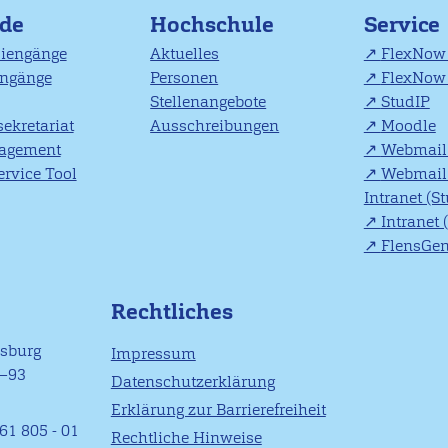
nde
Hochschule
Service
diengänge
Aktuelles
FlexNow 
engänge
Personen
FlexNow 
Stellenangebote
StudIP
ekretariat
Ausschreibungen
Moodle
agement
Webmail 
rvice Tool
Webmail 
Intranet (S
Intranet 
FlensGe
Rechtliches
nsburg
Impressum
1–93
Datenschutzerklärung
Erklärung zur Barrierefreiheit
61 805 - 01
Rechtliche Hinweise