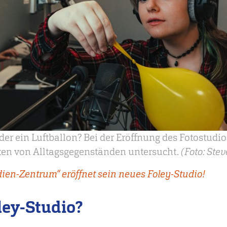
er ein Luftballon? Bei der Eröffnung des Fotostudio
ten von Alltagsgegenständen untersucht.
(Foto: Ste
en-Zentrum“ eröffnet sein neues Foley-Studio!
ley-Studio?