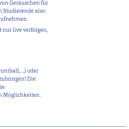
 von Geräuschen für
n Studierende also
 aufnehmen.
nur live verfolgen,
iball, ...) oder
tzubringen! Die
ie
n Möglichkeiten.