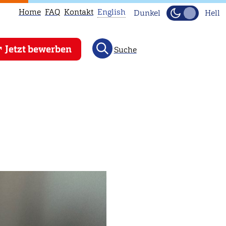
Home
FAQ
Kontakt
English
Dunkel
Hell
This
Jetzt bewerben
Suche
page
is
not
available
in
English.
Head
to
our
English
main
page
instead.