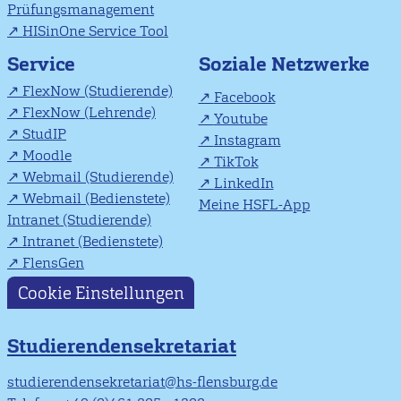
Prüfungsmanagement
HISinOne Service Tool
Soziale Netzwerke
Service
FlexNow (Studierende)
Facebook
FlexNow (Lehrende)
Youtube
StudIP
Instagram
Moodle
TikTok
Webmail (Studierende)
LinkedIn
Webmail (Bedienstete)
Meine HSFL-App
Intranet (Studierende)
Intranet (Bedienstete)
FlensGen
Cookie Einstellungen
Studierendensekretariat
studierendensekretariat@hs-flensburg.de