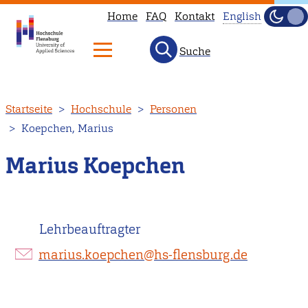
Home
FAQ
Kontakt
English
Dunke
Hell
Suche
This
page
is
Direkt
Startseite
Hochschule
Personen
not
zum
Koepchen, Marius
available
Inhalt
in
Marius Koepchen
English.
Head
to
Lehrbeauftragter
our
English
marius.koepchen@hs-flensburg.de
main
page
instead.