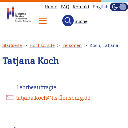
Home
FAQ
Kontakt
English
Dunke
Hell
Suche
This
page
is
Direkt
Startseite
Hochschule
Personen
Koch, Tatjana
not
zum
available
Inhalt
Tatjana Koch
in
English.
Head
Lehrbeauftragte
to
our
tatjana.koch@hs-flensburg.de
English
main
page
instead.