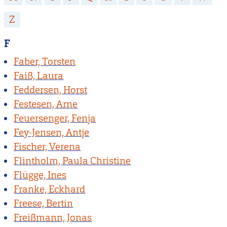
Z
F
Faber, Torsten
Faiß, Laura
Feddersen, Horst
Festesen, Arne
Feuersenger, Fenja
Fey-Jensen, Antje
Fischer, Verena
Flintholm, Paula Christine
Flügge, Ines
Franke, Eckhard
Freese, Bertin
Freißmann, Jonas