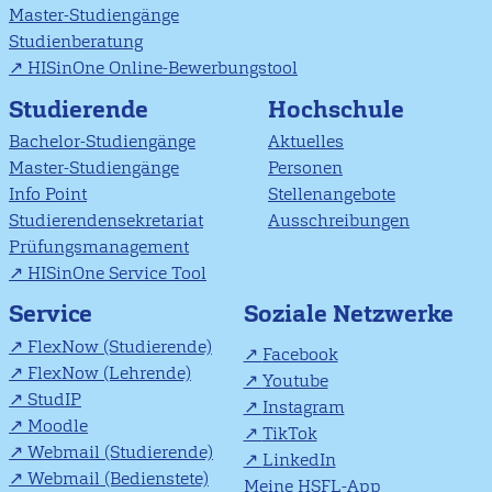
Master-Studiengänge
Studienberatung
HISinOne Online-Bewerbungstool
Studierende
Hochschule
Bachelor-Studiengänge
Aktuelles
Master-Studiengänge
Personen
Info Point
Stellenangebote
Studierendensekretariat
Ausschreibungen
Prüfungsmanagement
HISinOne Service Tool
Soziale Netzwerke
Service
FlexNow (Studierende)
Facebook
FlexNow (Lehrende)
Youtube
StudIP
Instagram
Moodle
TikTok
Webmail (Studierende)
LinkedIn
Webmail (Bedienstete)
Meine HSFL-App