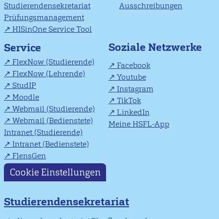
Studierendensekretariat
Ausschreibungen
Prüfungsmanagement
HISinOne Service Tool
Soziale Netzwerke
Service
FlexNow (Studierende)
Facebook
FlexNow (Lehrende)
Youtube
StudIP
Instagram
Moodle
TikTok
Webmail (Studierende)
LinkedIn
Webmail (Bedienstete)
Meine HSFL-App
Intranet (Studierende)
Intranet (Bedienstete)
FlensGen
Cookie Einstellungen
Studierendensekretariat