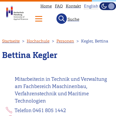
Home
FAQ
Kontakt
English
Dunke
Hell
Suche
This
page
is
Direkt
Startseite
Hochschule
Personen
Kegler, Bettina
not
zum
available
Inhalt
Bettina Kegler
in
English.
Head
Mitarbeiterin in Technik und Verwaltung
to
am Fachbereich Maschinenbau,
our
Verfahrenstechnik und Maritime
English
Technologien
main
page
Telefon 0461 805 1442
instead.