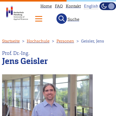
Home
FAQ
Kontakt
English
Dunke
Hell
Suche
This
page
is
Direkt
Startseite
Hochschule
Personen
Geisler, Jens
not
zum
available
Inhalt
Prof. Dr.-Ing.
in
Jens Geisler
English.
Head
to
our
English
main
page
instead.