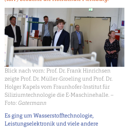
Blick nach vorn: Prof. Dr. Frank Hinrichsen
zeigte Prof. Dr. Müller-Groeling und Prof. Dr.
Holger Kapels vom Fraunhofer-Institut für
Siliziumtechnologie die E-Maschinehalle. –
Foto:
Gatermann
Es ging um Wasserstofftechnologie,
Leistungselektronik und viele andere