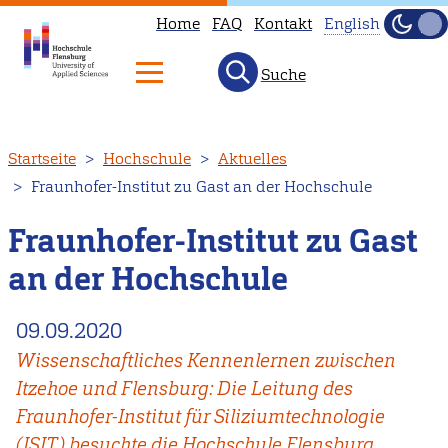
Home
FAQ
Kontakt
English
Dunke
Hell
Suche
This
page
is
Direkt
Startseite
Hochschule
Aktuelles
not
zum
Fraunhofer-Institut zu Gast an der Hochschule
available
Inhalt
in
Fraunhofer-Institut zu Gast
English.
an der Hochschule
Head
to
09.09.2020
our
Wissenschaftliches Kennenlernen zwischen
English
Itzehoe und Flensburg: Die Leitung des
main
Fraunhofer-Institut für Siliziumtechnologie
page
(ISIT) besuchte die Hochschule Flensburg.
instead.