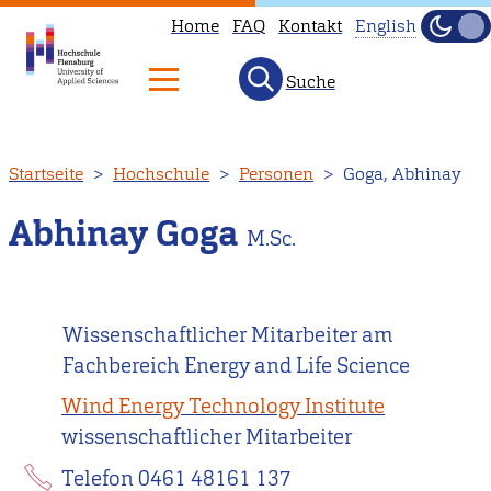
Home
FAQ
Kontakt
English
Dunke
Hell
Suche
This
page
is
Direkt
Startseite
Hochschule
Personen
Goga, Abhinay
not
zum
available
Inhalt
Abhinay Goga
M.Sc.
in
English.
Head
Wissenschaftlicher Mitarbeiter am
to
Fachbereich Energy and Life Science
our
English
Wind Energy Technology Institute
main
wissenschaftlicher Mitarbeiter
page
Telefon 0461 48161 137
instead.