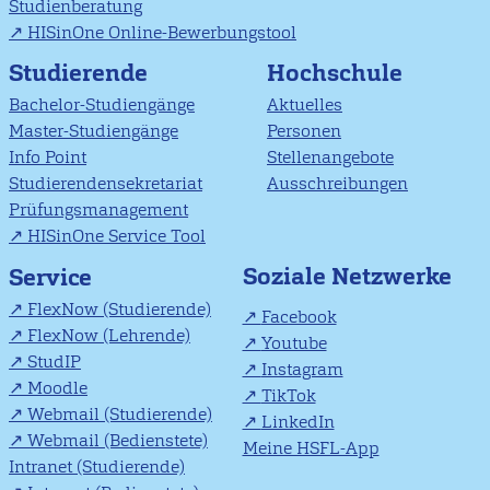
Studienberatung
HISinOne Online-Bewerbungstool
Studierende
Hochschule
Bachelor-Studiengänge
Aktuelles
Master-Studiengänge
Personen
Info Point
Stellenangebote
Studierendensekretariat
Ausschreibungen
Prüfungsmanagement
HISinOne Service Tool
Soziale Netzwerke
Service
FlexNow (Studierende)
Facebook
FlexNow (Lehrende)
Youtube
StudIP
Instagram
Moodle
TikTok
Webmail (Studierende)
LinkedIn
Webmail (Bedienstete)
Meine HSFL-App
Intranet (Studierende)