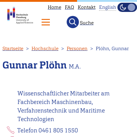
Home
FAQ
Kontakt
English
Dunke
Hell
Suche
This
page
is
Direkt
Startseite
Hochschule
Personen
Plöhn, Gunnar
not
zum
available
Inhalt
Gunnar Plöhn
M.A.
in
English.
Head
Wissenschaftlicher Mitarbeiter am
to
Fachbereich Maschinenbau,
our
Verfahrenstechnik und Maritime
English
Technologien
main
page
Telefon 0461 805 1550
instead.