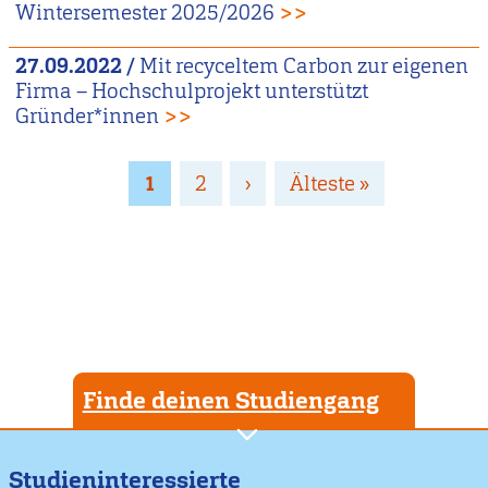
Wintersemester 2025/2026
>>
27.09.2022
/
Mit recyceltem Carbon zur eigenen
Firma – Hochschulprojekt unterstützt
Gründer*innen
>>
Seitennummerierung
Page
1
Page
2
Nächste
›
Letzte
Älteste »
Seite
Seite
Finde deinen Studiengang
Studieninteressierte