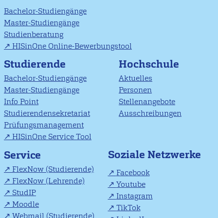
Bachelor-Studiengänge
Master-Studiengänge
Studienberatung
HISinOne Online-Bewerbungstool
Studierende
Hochschule
Bachelor-Studiengänge
Aktuelles
Master-Studiengänge
Personen
Info Point
Stellenangebote
Studierendensekretariat
Ausschreibungen
Prüfungsmanagement
HISinOne Service Tool
Soziale Netzwerke
Service
FlexNow (Studierende)
Facebook
FlexNow (Lehrende)
Youtube
StudIP
Instagram
Moodle
TikTok
Webmail (Studierende)