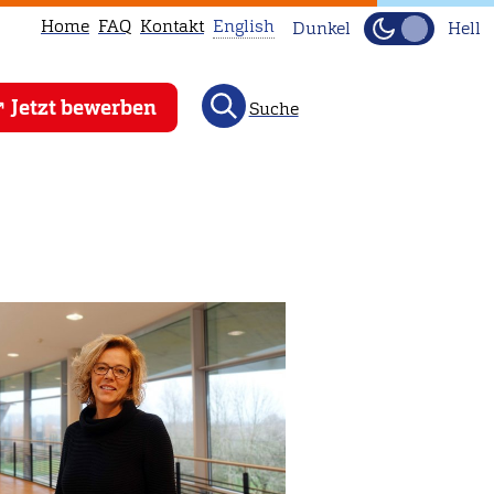
Home
FAQ
Kontakt
English
Dunkel
Hell
This
Jetzt bewerben
Suche
page
is
not
available
in
English.
Head
to
our
English
main
page
instead.