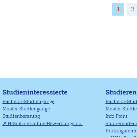
Seitennummerierung
Page
1
P
2
Studieninteressierte
Studiere
Bachelor-Studiengänge
Bachelor-Stu
Master-Studiengänge
Master-Studi
Studienberatung
Info Point
HISinOne Online-Bewerbungstool
Studierendens
Prüfungsman