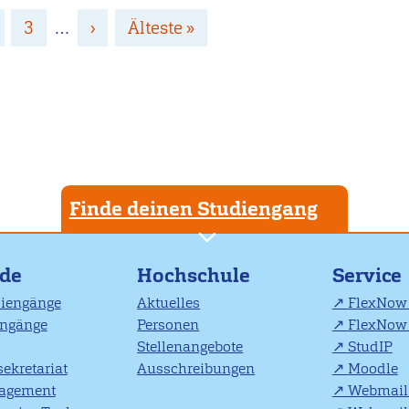
age
Page
3
…
Nächste
›
Letzte
Älteste »
Seite
Seite
Finde deinen Studiengang
nde
Hochschule
Service
diengänge
Aktuelles
FlexNow 
engänge
Personen
FlexNow 
Stellenangebote
StudIP
ekretariat
Ausschreibungen
Moodle
agement
Webmail 