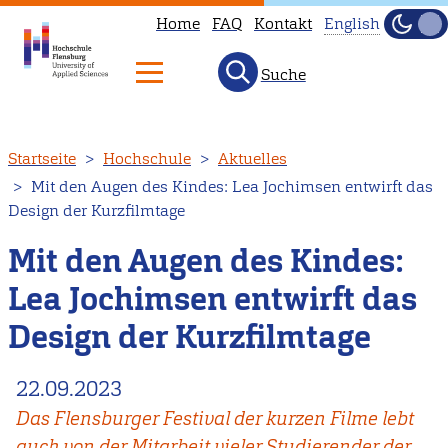
Home
FAQ
Kontakt
English
Dunke
Hell
Suche
This
page
is
Direkt
Startseite
Hochschule
Aktuelles
not
zum
Mit den Augen des Kindes: Lea Jochimsen entwirft das
available
Inhalt
Design der Kurzfilmtage
in
English.
Mit den Augen des Kindes:
Head
Lea Jochimsen entwirft das
to
Design der Kurzfilmtage
our
English
22.09.2023
main
page
Das Flensburger Festival der kurzen Filme lebt
instead.
auch von der Mitarbeit vieler Studierender der