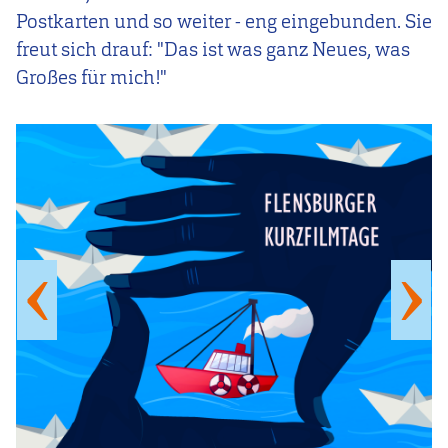
Postkarten und so weiter - eng eingebunden. Sie
freut sich drauf: "Das ist was ganz Neues, was
Großes für mich!"