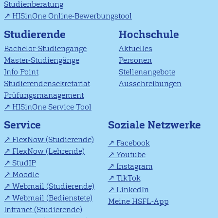
Studienberatung
HISinOne Online-Bewerbungstool
Studierende
Hochschule
Bachelor-Studiengänge
Aktuelles
Master-Studiengänge
Personen
Info Point
Stellenangebote
Studierendensekretariat
Ausschreibungen
Prüfungsmanagement
HISinOne Service Tool
Soziale Netzwerke
Service
FlexNow (Studierende)
Facebook
FlexNow (Lehrende)
Youtube
StudIP
Instagram
Moodle
TikTok
Webmail (Studierende)
LinkedIn
Webmail (Bedienstete)
Meine HSFL-App
Intranet (Studierende)