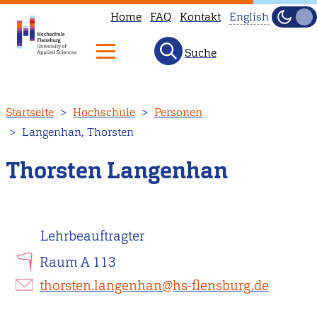
Home
FAQ
Kontakt
English
Dunke
Hell
Suche
This
page
is
Direkt
Startseite
Hochschule
Personen
not
zum
Langenhan, Thorsten
available
Inhalt
in
Thorsten Langenhan
English.
Head
to
Lehrbeauftragter
our
English
Raum A 113
main
thorsten.langenhan@hs-flensburg.de
page
instead.