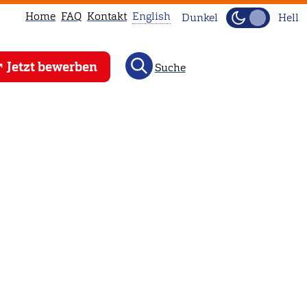
Home
FAQ
Kontakt
English
Dunkel
Hell
This
Jetzt bewerben
Suche
page
is
not
available
in
English.
Head
to
our
English
main
page
instead.