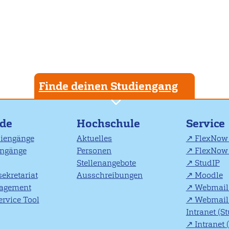
Finde deinen Studiengang
nde
Hochschule
Service
diengänge
Aktuelles
FlexNow 
engänge
Personen
FlexNow 
Stellenangebote
StudIP
ekretariat
Ausschreibungen
Moodle
agement
Webmail 
rvice Tool
Webmail 
Intranet (S
Intranet 