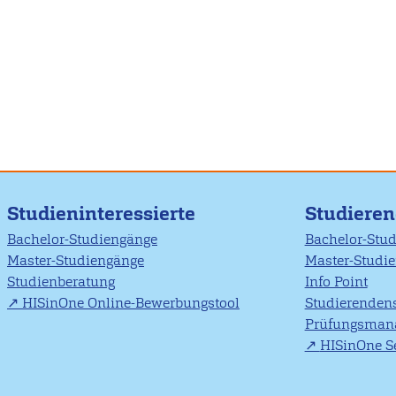
Studieninteressierte
Studiere
Bachelor-Studiengänge
Bachelor-Stu
Master-Studiengänge
Master-Studi
Studienberatung
Info Point
HISinOne Online-Bewerbungstool
Studierendens
Prüfungsman
HISinOne Se