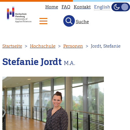
Home
FAQ
Kontakt
English
Dunke
Hell
Suche
This
page
is
Direkt
Startseite
Hochschule
Personen
Jordt, Stefanie
not
zum
available
Inhalt
Stefanie Jordt
M.A.
in
English.
Head
to
our
English
main
page
instead.