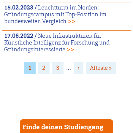
15.02.2023
/
Leuchtturm im Norden:
Gründungscampus mit Top-Position im
bundesweiten Vergleich
>>
17.06.2022
/
Neue Infrastrukturen für
Künstliche Intelligenz für Forschung und
Gründungsinteressierte
>>
Seitennummerierung
Page
1
Page
2
Page
3
…
Nächste
›
Letzte
Älteste »
Seite
Seite
Finde deinen Studiengang