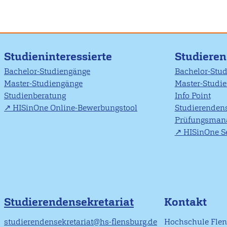
Studieninteressierte
Studiere
Bachelor-Studiengänge
Bachelor-Stu
Master-Studiengänge
Master-Studi
Studienberatung
Info Point
HISinOne Online-Bewerbungstool
Studierendens
Prüfungsman
HISinOne Se
Studierendensekretariat
Kontakt
studierendensekretariat@hs-flensburg.de
Hochschule Fle