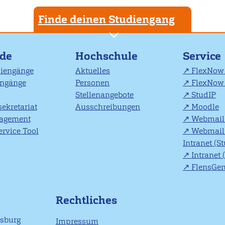
Finde deinen Studiengang
nde
Hochschule
Service
diengänge
Aktuelles
FlexNow 
engänge
Personen
FlexNow 
Stellenangebote
StudIP
ekretariat
Ausschreibungen
Moodle
agement
Webmail 
rvice Tool
Webmail 
Intranet (S
Intranet 
FlensGe
Rechtliches
nsburg
Impressum