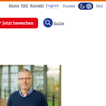
Home
FAQ
Kontakt
English
Dunkel
Hell
This
Jetzt bewerben
Suche
page
is
not
available
in
English.
Head
to
our
English
main
page
instead.