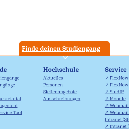
Finde deinen Studiengang
nde
Hochschule
Service
diengänge
Aktuelles
FlexNow 
engänge
Personen
FlexNow 
Stellenangebote
StudIP
ekretariat
Ausschreibungen
Moodle
agement
Webmail 
rvice Tool
Webmail 
Intranet (S
Intranet 