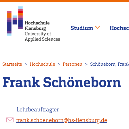
Studium
Hochsc
Direkt
Startseite
Hochschule
Personen
Schöneborn, Fran
zum
Inhalt
Frank Schöneborn
Lehrbeauftragter
frank.schoeneborn@hs-flensburg.de