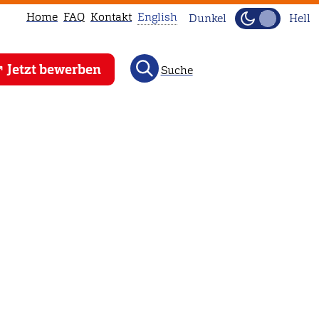
Home
FAQ
Kontakt
English
Dunkel
Hell
This
Jetzt bewerben
Suche
page
is
not
available
in
English.
Head
to
our
English
main
page
instead.