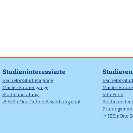
Studieninteressierte
Studiere
Bachelor-Studiengänge
Bachelor-Stu
Master-Studiengänge
Master-Studi
Studienberatung
Info Point
HISinOne Online-Bewerbungstool
Studierendens
Prüfungsman
HISinOne Se