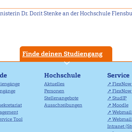
isterin Dr. Dorit Stenke an der Hochschule Flensb
Finde deinen Studiengang
nde
Hochschule
Service
diengänge
Aktuelles
FlexNow 
engänge
Personen
FlexNow 
Stellenangebote
StudIP
ekretariat
Ausschreibungen
Moodle
agement
Webmail 
rvice Tool
Webmail 
Intranet (S