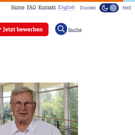
Home
FAQ
Kontakt
English
Dunkel
Hell
This
Jetzt bewerben
Suche
page
is
not
available
in
English.
Head
to
our
English
main
page
instead.