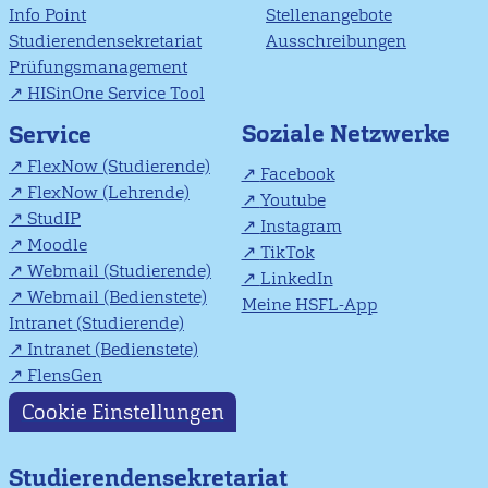
Info Point
Stellenangebote
Studierendensekretariat
Ausschreibungen
Prüfungsmanagement
HISinOne Service Tool
Soziale Netzwerke
Service
FlexNow (Studierende)
Facebook
FlexNow (Lehrende)
Youtube
StudIP
Instagram
Moodle
TikTok
Webmail (Studierende)
LinkedIn
Webmail (Bedienstete)
Meine HSFL-App
Intranet (Studierende)
Intranet (Bedienstete)
FlensGen
Cookie Einstellungen
Studierendensekretariat