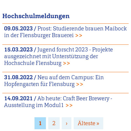
Hochschulmeldungen
09.05.2023
/
Prost: Studierende brauen Maibock
in der Flensburger Brauerei
>>
15.03.2023
/
Jugend forscht 2023 - Projekte
ausgezeichnet mit Unterstützung der
Hochschule Flensburg
>>
31.08.2022
/
Neu auf dem Campus: Ein
Hopfengarten für Flensburg
>>
14.09.2021
/
Ab heute: Craft Beer Brewery -
Ausstellung im Modul1
>>
Seitennummerierung
Page
1
Page
2
Nächste
›
Letzte
Älteste »