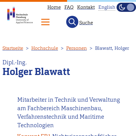
Home
FAQ
Kontakt
English
Dunke
Hell
Suche
This
page
is
Direkt
Startseite
Hochschule
Personen
Blawatt, Holger
not
zum
available
Inhalt
Dipl.-Ing.
in
Holger Blawatt
English.
Head
to
Mitarbeiter in Technik und Verwaltung
our
am Fachbereich Maschinenbau,
English
Verfahrenstechnik und Maritime
main
Technologien
page
instead.