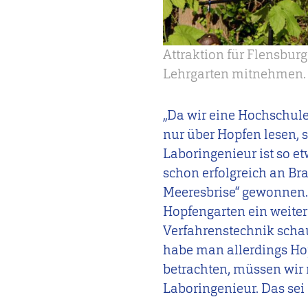
Attraktion für Flensbur
Lehrgarten mitnehmen. 
„Da wir eine Hochschul
nur über Hopfen lesen, 
Laboringenieur ist so e
schon erfolgreich an B
Meeresbrise“ gewonnen. 
Hopfengarten ein weiter
Verfahrenstechnik schau
habe man allerdings Hop
betrachten, müssen wir 
Laboringenieur. Das sei