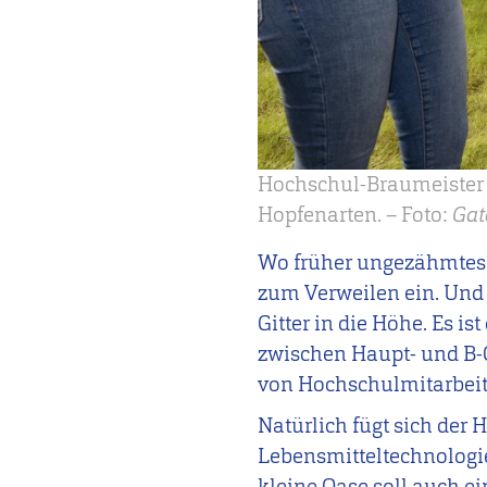
Hochschul-Braumeister 
Hopfenarten. – Foto:
Ga
Wo früher ungezähmtes G
zum Verweilen ein. Und 
Gitter in die Höhe. Es i
zwischen Haupt- und B-
von Hochschulmitarbeit
Natürlich fügt sich der
Lebensmitteltechnologie 
kleine Oase soll auch e