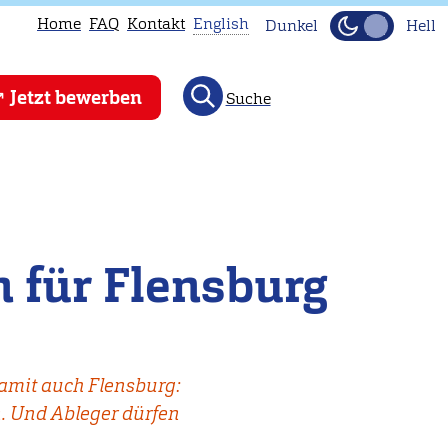
Home
FAQ
Kontakt
English
Dunkel
Hell
This
Jetzt bewerben
Suche
page
is
not
available
in
English.
 für Flensburg
Head
to
our
English
damit auch Flensburg:
main
. Und Ableger dürfen
page
instead.