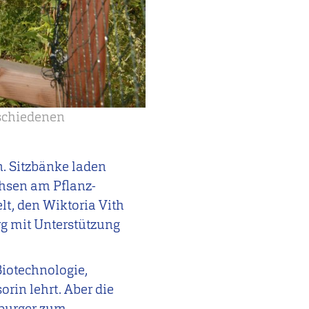
rschiedenen
n. Sitzbänke laden
chsen am Pflanz-
elt, den Wiktoria Vith
g mit Unterstützung
Biotechnologie,
rin lehrt. Aber die
sburger zum