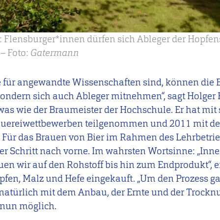
g: Flensburger*innen dürfen sich Ableger der Hopfe
– Foto:
Gatermann
e für angewandte Wissenschaften sind, können die 
sondern sich auch Ableger mitnehmen“, sagt Holger 
twas wie der Braumeister der Hochschule. Er hat mi
rauereiwettbewerben teilgenommen und 2011 mit der
Für das Brauen von Bier im Rahmen des Lehrbetrieb
er Schritt nach vorne. Im wahrsten Wortsinne: „Inne
en wir auf den Rohstoff bis hin zum Endprodukt“, er
fen, Malz und Hefe eingekauft. „Um den Prozess ga
natürlich mit dem Anbau, der Ernte und der Trocknun
 nun möglich.