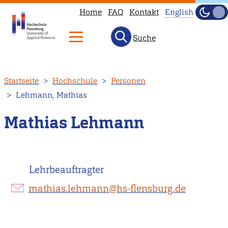
Home
FAQ
Kontakt
English
Dunke
Hell
Suche
This
page
is
Direkt
Startseite
Hochschule
Personen
not
zum
Lehmann, Mathias
available
Inhalt
in
Mathias Lehmann
English.
Head
to
Lehrbeauftragter
our
English
mathias.lehmann@hs-flensburg.de
main
page
instead.