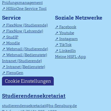
Prüfungsmanagement
HISinOne Service Tool
Soziale Netzwerke
Service
FlexNow (Studierende)
Facebook
FlexNow (Lehrende)
Youtube
StudIP
Instagram
Moodle
TikTok
Webmail (Studierende)
LinkedIn
Webmail (Bedienstete)
Meine HSFL-App
Intranet (Studierende)
Intranet (Bedienstete)
FlensGen
Cookie Einstellungen
Studierendensekretariat
studierendensekretariat@hs-flensburg.de